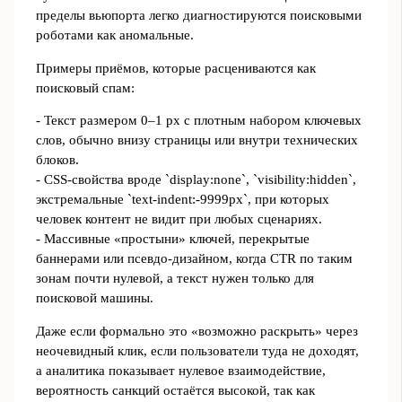
пределы вьюпорта легко диагностируются поисковыми
роботами как аномальные.
Примеры приёмов, которые расцениваются как
поисковый спам:
- Текст размером 0–1 px с плотным набором ключевых
слов, обычно внизу страницы или внутри технических
блоков.
- CSS-свойства вроде `display:none`, `visibility:hidden`,
экстремальные `text-indent:-9999px`, при которых
человек контент не видит при любых сценариях.
- Массивные «простыни» ключей, перекрытые
баннерами или псевдо-дизайном, когда CTR по таким
зонам почти нулевой, а текст нужен только для
поисковой машины.
Даже если формально это «возможно раскрыть» через
неочевидный клик, если пользователи туда не доходят,
а аналитика показывает нулевое взаимодействие,
вероятность санкций остаётся высокой, так как