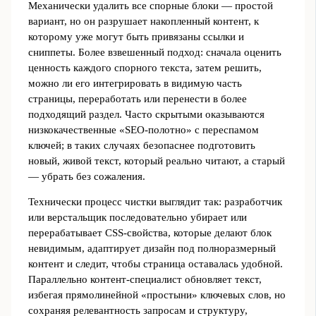
Механически удалить все спорные блоки ― простой
вариант, но он разрушает накопленный контент, к
которому уже могут быть привязаны ссылки и
сниппеты. Более взвешенный подход: сначала оценить
ценность каждого спорного текста, затем решить,
можно ли его интегрировать в видимую часть
страницы, переработать или перенести в более
подходящий раздел. Часто скрытыми оказываются
низкокачественные «SEO-полотно» с переспамом
ключей; в таких случаях безопаснее подготовить
новый, живой текст, который реально читают, а старый
— убрать без сожаления.
Технически процесс чистки выглядит так: разработчик
или верстальщик последовательно убирает или
перерабатывает CSS-свойства, которые делают блок
невидимым, адаптирует дизайн под полноразмерный
контент и следит, чтобы страница оставалась удобной.
Параллельно контент-специалист обновляет текст,
избегая прямолинейной «простыни» ключевых слов, но
сохраняя релевантность запросам и структуру,