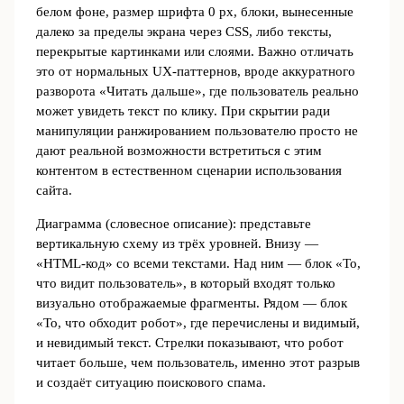
белом фоне, размер шрифта 0 px, блоки, вынесенные
далеко за пределы экрана через CSS, либо тексты,
перекрытые картинками или слоями. Важно отличать
это от нормальных UX-паттернов, вроде аккуратного
разворота «Читать дальше», где пользователь реально
может увидеть текст по клику. При скрытии ради
манипуляции ранжированием пользователю просто не
дают реальной возможности встретиться с этим
контентом в естественном сценарии использования
сайта.
Диаграмма (словесное описание): представьте
вертикальную схему из трёх уровней. Внизу —
«HTML-код» со всеми текстами. Над ним — блок «То,
что видит пользователь», в который входят только
визуально отображаемые фрагменты. Рядом — блок
«То, что обходит робот», где перечислены и видимый,
и невидимый текст. Стрелки показывают, что робот
читает больше, чем пользователь, именно этот разрыв
и создаёт ситуацию поискового спама.