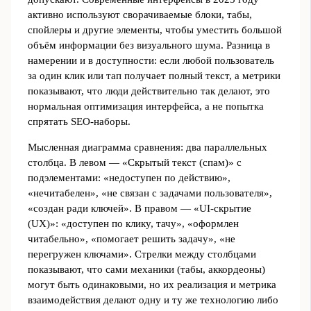
активно используют сворачиваемые блоки, табы,
спойлеры и другие элементы, чтобы уместить большой
объём информации без визуального шума. Разница в
намерении и в доступности: если любой пользователь
за один клик или тап получает полный текст, а метрики
показывают, что люди действительно так делают, это
нормальная оптимизация интерфейса, а не попытка
спрятать SEO-наборы.
Мысленная диаграмма сравнения: два параллельных
столбца. В левом — «Скрытый текст (спам)» с
подэлементами: «недоступен по действию»,
«нечитабелен», «не связан с задачами пользователя»,
«создан ради ключей». В правом — «UI-скрытие
(UX)»: «доступен по клику, тачу», «оформлен
читабельно», «помогает решить задачу», «не
перегружен ключами». Стрелки между столбцами
показывают, что сами механики (табы, аккордеоны)
могут быть одинаковыми, но их реализация и метрика
взаимодействия делают одну и ту же технологию либо