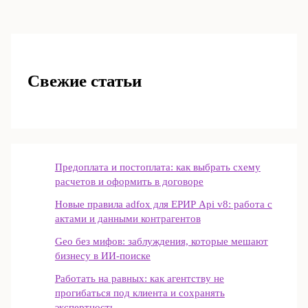
Свежие статьи
Предоплата и постоплата: как выбрать схему
расчетов и оформить в договоре
Новые правила adfox для ЕРИР Api v8: работа с
актами и данными контрагентов
Geo без мифов: заблуждения, которые мешают
бизнесу в ИИ‑поиске
Работать на равных: как агентству не
прогибаться под клиента и сохранять
экспертность