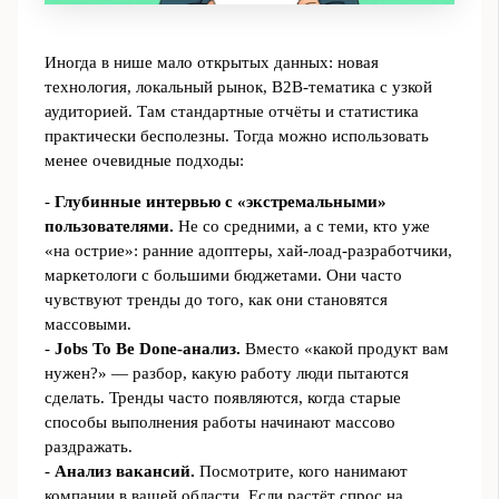
Иногда в нише мало открытых данных: новая
технология, локальный рынок, B2B‑тематика с узкой
аудиторией. Там стандартные отчёты и статистика
практически бесполезны. Тогда можно использовать
менее очевидные подходы:
-
Глубинные интервью с «экстремальными»
пользователями.
Не со средними, а с теми, кто уже
«на острие»: ранние адоптеры, хай‑лоад‑разработчики,
маркетологи с большими бюджетами. Они часто
чувствуют тренды до того, как они становятся
массовыми.
-
Jobs To Be Done‑анализ.
Вместо «какой продукт вам
нужен?» — разбор, какую работу люди пытаются
сделать. Тренды часто появляются, когда старые
способы выполнения работы начинают массово
раздражать.
-
Анализ вакансий.
Посмотрите, кого нанимают
компании в вашей области. Если растёт спрос на