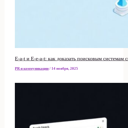
E-a-t и E-e-a-t: как доказать поисковым системам
PR и коммуникации
/
14 ноября, 2025