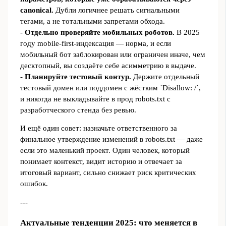
canonical.
Дубли логичнее решать сигнальными
тегами, а не тотальными запретами обхода.
-
Отдельно проверяйте мобильных роботов.
В 2025
году mobile‑first‑индексация — норма, и если
мобильный бот заблокирован или ограничен иначе, чем
десктопный, вы создаёте себе асимметрию в выдаче.
-
Планируйте тестовый контур.
Держите отдельный
тестовый домен или поддомен с жёстким `Disallow: /`,
и никогда не выкладывайте в прод robots.txt с
разработческого стенда без ревью.
И ещё один совет: назначьте ответственного за
финальное утверждение изменений в robots.txt — даже
если это маленький проект. Один человек, который
понимает контекст, видит историю и отвечает за
итоговый вариант, сильно снижает риск критических
ошибок.
---
Актуальные тенденции 2025: что меняется в