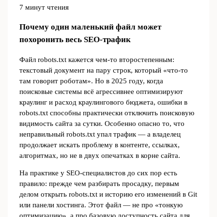
7 минут чтения
Почему один маленький файл может
похоронить весь SEO‑трафик
Файл robots.txt кажется чем‑то второстепенным:
текстовый документ на пару строк, который «что‑то
там говорит роботам». Но в 2025 году, когда
поисковые системы всё агрессивнее оптимизируют
краулинг и расход краулингового бюджета, ошибки в
robots.txt способны практически отключить поисковую
видимость сайта за сутки. Особенно опасно то, что
неправильный robots.txt упал трафик — а владелец
продолжает искать проблему в контенте, ссылках,
алгоритмах, но не в двух опечатках в корне сайта.
На практике у SEO‑специалистов до сих пор есть
правило: прежде чем разбирать просадку, первым
делом открыть robots.txt и историю его изменений в Git
или панели хостинга. Этот файл — не про «тонкую
оптимизацию», а про базовую доступность сайта для