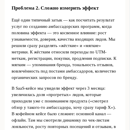
Проблема 2. Сложно измерить эффект
Ещё один типичный затык — как посчитать результат
услуг по созданию амбассадорских программ, когда
половина эффекта — это косвенное влияние: рост
узнаваемости, доверия, качества входящих лидов. Мы
решили сразу разделять «жёсткие» и «мягкие»
метрики. К жёстким относили переходы по UTM-
меткам, регистрации, покупки, продления подписки. К
мягким — упоминания бренда, тональность отзывов,
вовлечённость под постами амбассадоров, количество
органических запросов по бренду.
В SaaS-кейсе мы увидели эффект через 3 месяца:
увеличилась доля «прогретых» лидов, которые
приходили уже с пониманием продукта («смотрел
обзор у такого-то амбассадора, хочу сразу тариф Х»).
В кофейном кейсе было сложнее: основной канал —
офлайн. Там мы смотрели динамику по чек-листам
лояльности, росту повторных посещений и отзывам, в