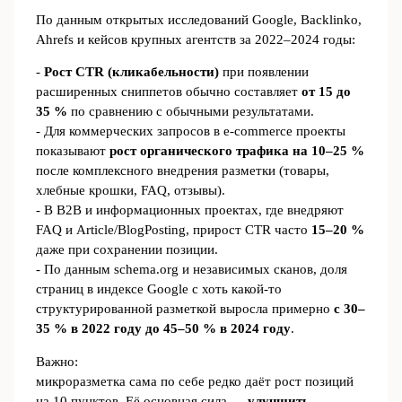
По данным открытых исследований Google, Backlinko,
Ahrefs и кейсов крупных агентств за 2022–2024 годы:
-
Рост CTR (кликабельности)
при появлении
расширенных сниппетов обычно составляет
от 15 до
35 %
по сравнению с обычными результатами.
- Для коммерческих запросов в e‑commerce проекты
показывают
рост органического трафика на 10–25 %
после комплексного внедрения разметки (товары,
хлебные крошки, FAQ, отзывы).
- В B2B и информационных проектах, где внедряют
FAQ и Article/BlogPosting, прирост CTR часто
15–20 %
даже при сохранении позиции.
- По данным schema.org и независимых сканов, доля
страниц в индексе Google с хоть какой‑то
структурированной разметкой выросла примерно
с 30–
35 % в 2022 году до 45–50 % в 2024 году
.
Важно:
микроразметка сама по себе редко даёт рост позиций
на 10 пунктов. Её основная сила —
улучшить