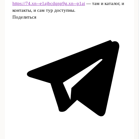
https://74.xn--e1ajbcdqnp9g.xn--p1ai
— там и каталог, и
контакты, и сам тур доступны.
Поделиться